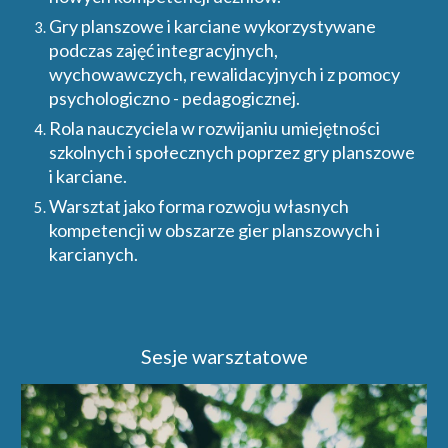
Gry planszowe i karciane wykorzystywane
podczas zajęć integracyjnych,
wychowawczych, rewalidacyjnych i z pomocy
psychologiczno - pedagogicznej.
Rola nauczyciela w rozwijaniu umiejętności
szkolnych i społecznych poprzez gry planszowe
i karciane.
Warsztat jako forma rozwoju własnych
kompetencji w obszarze gier planszowych i
karcianych.
Sesje warsztatowe