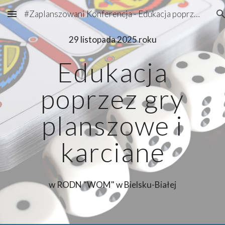
#Zaplanszowani Konferencja - Edukacja poprzez gry planszowe i karciane
Skip to main content
Skip to navigation
29 listopada 2025 roku
Edukacja
poprzez gry
planszowe i
karciane
w RODN "WOM" w Bielsku-Białej