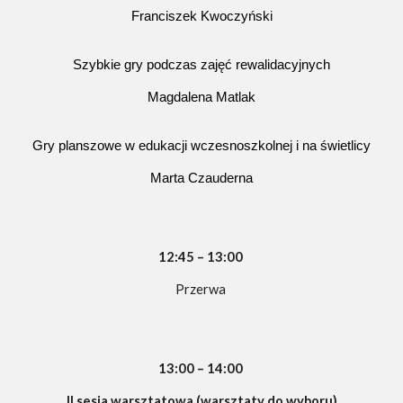
Franciszek Kwoczyński
Szybkie gry podczas zajęć rewalidacyjnych
Magdalena Matlak
Gry planszowe w edukacji wczesnoszkolnej i na świetlicy
Marta Czauderna
12
:
45
–
13
:
00
Przerwa
13
:
00
–
14
:
00
II sesja warsztatowa (warsztaty do wyboru)